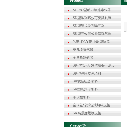
Products
当
SH-300型动力散流曝气器...
SK型系列高效可变微孔曝...
SK型管式微孔曝气器
SK型高效筒式旋流曝气器...
YJB-400/YJB-400 型散流...
单孔膜曝气器
全塑蜂窝斜管
SK型气水反冲洗滤头、滤...
SK型弹性立体填料
SK软性组合填料
SK型悬浮球填料
半软性填料
全钢镀锌拆装式填料支架...
SK高强度紧绷支架
Contact Us